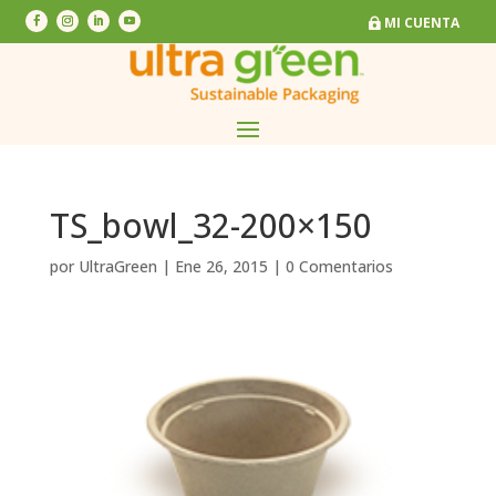
MI CUENTA
MI CUENTA
TS_bowl_32-200×150
por
UltraGreen
|
Ene 26, 2015
|
0 Comentarios