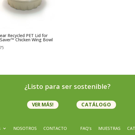
lear Recycled PET Lid for
Saver™ Chicken Wing Bowl
75
¿Listo para ser sostenible?
VER MÁS!
CATÁLOGO
s
NOSOTROS
CONTACTO
FAQ’s
MUESTRAS
CA