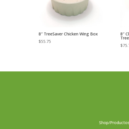
8″ TreeSaver Chicken Wing Box
8″ C
Tree
$
55.75
$
75.
Shop/Producto